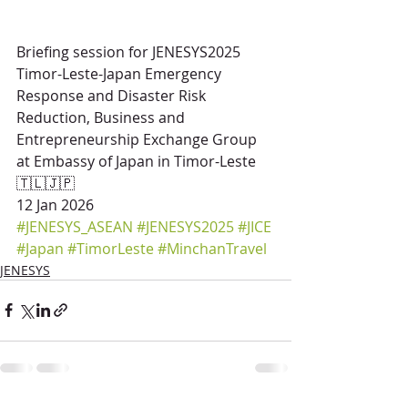
Briefing session for JENESYS2025 
Timor-Leste-Japan Emergency 
Response and Disaster Risk 
Reduction, Business and 
Entrepreneurship Exchange Group 
at Embassy of Japan in Timor-Leste
🇹🇱🇯🇵
12 Jan 2026
#JENESYS_ASEAN
#JENESYS2025
#JICE
#Japan
#TimorLeste
#MinchanTravel
JENESYS