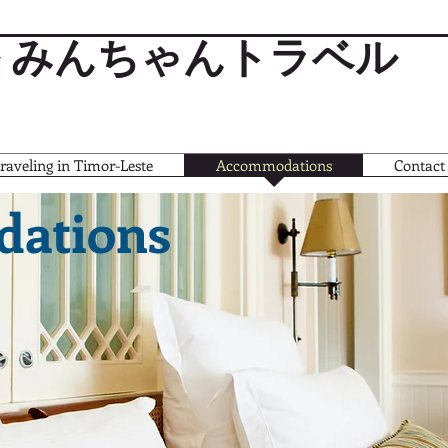
 みんちゃんトラベル
raveling in Timor-Leste
Accommodations
Contact
ations