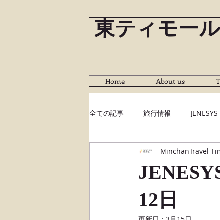
東ティモール
Home
About us
T
全ての記事
旅行情報
JENESYS
MinchanTravel Ti
JENES
12日
更新日：
3月15日