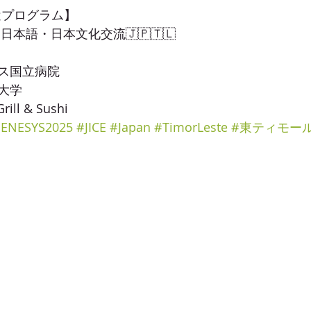
 派遣プログラム】
本語・日本文化交流🇯🇵🇹🇱
ス国立病院
大学
ill & Sushi
JENESYS2025
#JICE
#Japan
#TimorLeste
#東ティモー