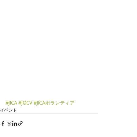
#JICA
#JOCV
#JICAボランティア
イベント