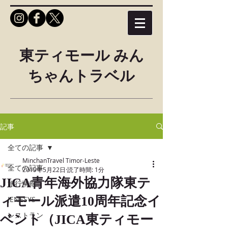
東ティモール みん
ちゃんトラベル
記事
全ての記事
MinchanTravel Timor-Leste
全ての記事
2019年5月22日
読了時間: 1分
JICA青年海外協力隊東テ
旅行情報
ィモール派遣10周年記念イ
JENESYS
レストラン
ベント（JICA東ティモー