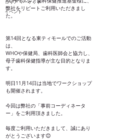
AOHPFアジア歯科保健推進基金様に、
コリア マーケット
弊社をリピートご利用いただきまし
イベント
た。
第14回となる東ティモールでのご活動
は、
WHOや保健局、歯科医師会と協力し、
母子歯科保健指導が主な目的となりま
す。
明日11月14日は当地でワークショップ
も開催されます。
今回は弊社の「事前コーディネータ
ー」をご利用頂きました。
毎度ご利用いただきまして、誠にあり
がとうございます😊