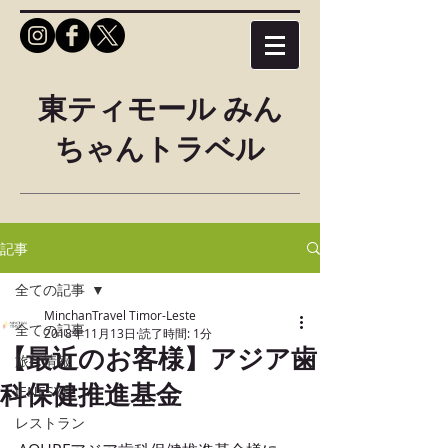
東ティモール みん
ちゃんトラベル
記事
全ての記事
MinchanTravel Timor-Leste
全ての記事
2018年11月13日
読了時間: 1分
【最近のお客様】アジア歯
旅行情報
科保健推進基金
JENESYS
レストラン