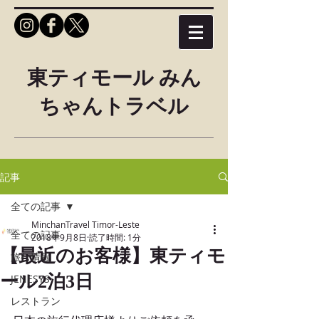
東ティモール みん
ちゃんトラベル
記事
全ての記事
MinchanTravel Timor-Leste
全ての記事
2018年9月8日
読了時間: 1分
【最近のお客様】東ティモ
旅行情報
ール2泊3日
JENESYS
レストラン