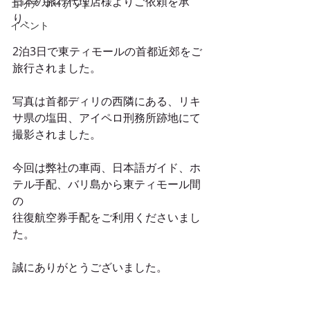
日本の旅行代理店様よりご依頼を承
コリア マーケット
り、
イベント
2泊3日で東ティモールの首都近郊をご
旅行されました。
写真は首都ディリの西隣にある、リキ
サ県の塩田、アイペロ刑務所跡地にて
撮影されました。
今回は弊社の車両、日本語ガイド、ホ
テル手配、バリ島から東ティモール間
の
往復航空券手配をご利用くださいまし
た。
誠にありがとうございました。