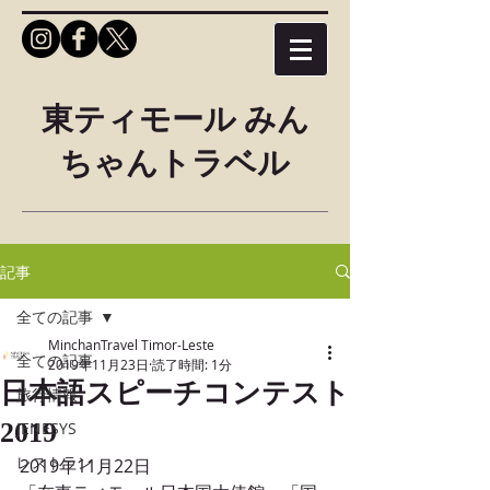
東ティモール みん
ちゃんトラベル
記事
全ての記事
MinchanTravel Timor-Leste
全ての記事
2019年11月23日
読了時間: 1分
日本語スピーチコンテスト
旅行情報
2019
JENESYS
レストラン
2019年11月22日