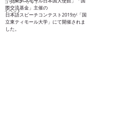
「在東ティモール日本国大使館」「国
コリア マーケット
際交流基金」主催の
イベント
日本語スピーチコンテスト2019が「国
立東ティモール大学」にて開催されま
した。