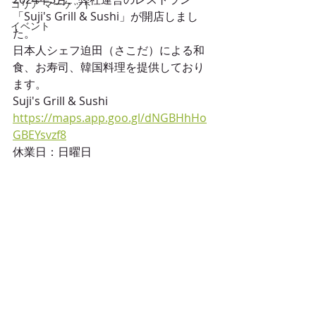
コリア マーケット
「Suji's Grill & Sushi」が開店しまし
イベント
た。
日本人シェフ迫田（さこだ）による和
食、お寿司、韓国料理を提供しており
ます。
Suji's Grill & Sushi
https://maps.app.goo.gl/dNGBHhHo
GBEYsvzf8
休業日：日曜日