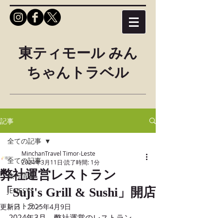
東ティモール みん
ちゃんトラベル
記事
全ての記事
MinchanTravel Timor-Leste
全ての記事
2024年3月11日
読了時間: 1分
弊社運営レストラン
旅行情報
「Suji's Grill & Sushi」開店
JENESYS
レストラン
更新日：
2025年4月9日
2024年3月、弊社運営のレストラン