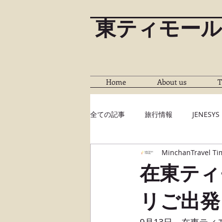
東ティモール
Home
About us
T
全ての記事
旅行情報
JENESYS
MinchanTravel Ti
在東ティ
リご出発