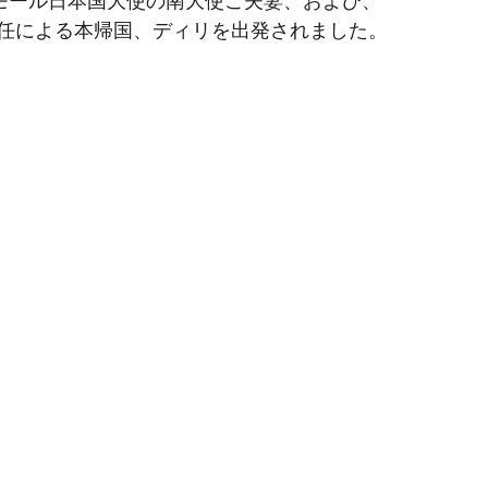
ィモール日本国大使の南大使ご夫妻、および、
任による本帰国、ディリを出発されました。