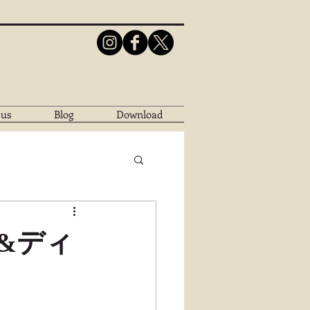
 us
Blog
Download
&ディ